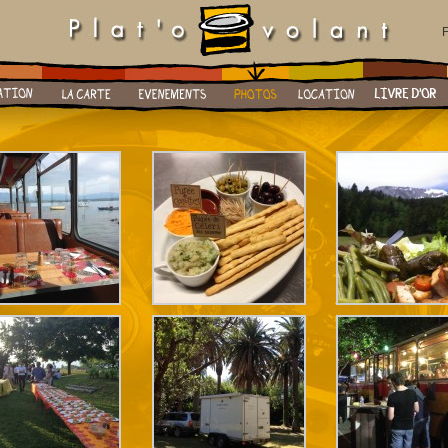
F
ts
Photos
Location
Livre d’or
Contact