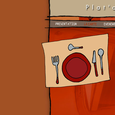
Présentation
La carte
Evenements
Photos
Location
Li